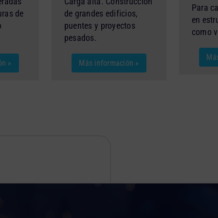
eradas
Carga alta. Construcción
Para c
uras de
de grandes edificios,
en estr
o
puentes y proyectos
como v
pesados.
Más
ón »
Más información »