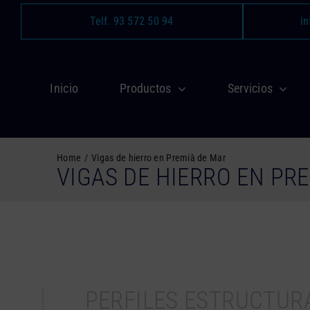
Saltar
Telf. 93 572 50 94
in
al
contenido
Inicio
Productos
Servicios
Home
Vigas de hierro en Premià de Mar
VIGAS DE HIERRO EN PR
PERFILES ESTRUCTUR