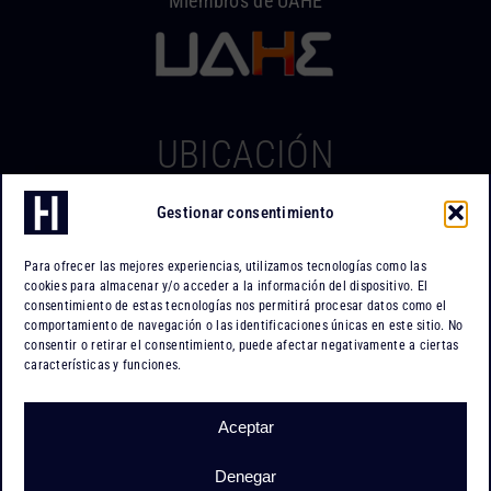
Miembros de UAHE
UBICACIÓN
Gestionar consentimiento
Hierros Iserte
Can Tapiola, 2 – Nave 10
Para ofrecer las mejores experiencias, utilizamos tecnologías como las
Po. Ind. Can Tapiola
cookies para almacenar y/o acceder a la información del dispositivo. El
08110 Montcada i Reixac
consentimiento de estas tecnologías nos permitirá procesar datos como el
comportamiento de navegación o las identificaciones únicas en este sitio. No
Barcelona
consentir o retirar el consentimiento, puede afectar negativamente a ciertas
características y funciones.
Cómo llegar
Aceptar
Denegar