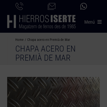
Saltar
al
contenido
Menú
INICIO
Home
Chapa acero en Premià de Mar
CHAPA ACERO EN
PRODUCTOS
PREMIÀ DE MAR
SERVICIOS
CATÁLOGO
NOSOTROS
CONTACTO