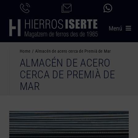
Saltar
al
contenido
Menú
INICIO
Home
Almacén de acero cerca de Premià de Mar
ALMACÉN DE ACERO
PRODUCTOS
CERCA DE PREMIÀ DE
SERVICIOS
MAR
CATÁLOGO
NOSOTROS
CONTACTO