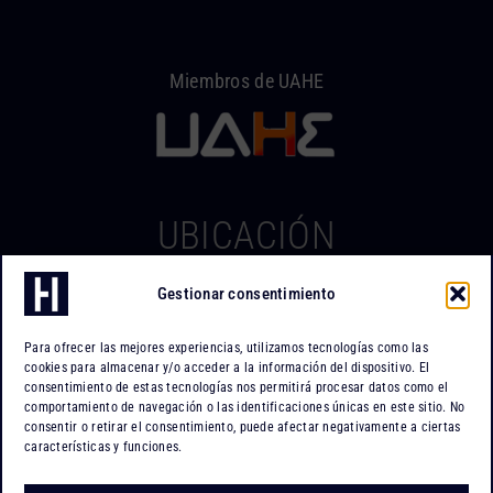
Miembros de UAHE
UBICACIÓN
Gestionar consentimiento
Hierros Iserte
Can Tapiola, 2 – Nave 10
Para ofrecer las mejores experiencias, utilizamos tecnologías como las
Po. Ind. Can Tapiola
cookies para almacenar y/o acceder a la información del dispositivo. El
08110 Montcada i Reixac
consentimiento de estas tecnologías nos permitirá procesar datos como el
comportamiento de navegación o las identificaciones únicas en este sitio. No
Barcelona
consentir o retirar el consentimiento, puede afectar negativamente a ciertas
características y funciones.
Cómo llegar