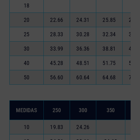
18
20
22.66
24.31
25.85
29.1
25
28.33
30.28
32.34
36.3
30
33.99
36.36
38.81
43.6
40
45.28
48.51
51.75
58.2
50
56.60
60.64
64.68
72.7
MEDIDAS
250
300
350
4
10
19.83
24.26