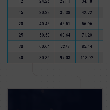
12
24.26
29.11
34.18
39
15
30.32
36.38
42.72
48
20
40.43
48.51
56.96
65
25
50.53
60.64
71.20
81
30
60.64
7277
85.44
97
40
80.86
97.03
113.92
130