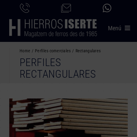
Saltar
al
contenido
Menú
INICIO
Home
Perfiles comerciales
Rectangulares
PERFILES
PRODUCTOS
RECTANGULARES
SERVICIOS
CATÁLOGO
NOSOTROS
CONTACTO