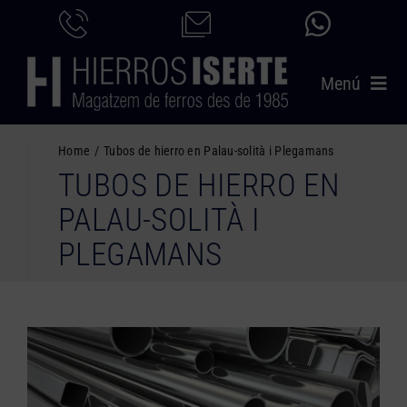
Saltar
al
contenido
Menú
INICIO
Home
Tubos de hierro en Palau-solità i Plegamans
TUBOS DE HIERRO EN
PRODUCTOS
PALAU-SOLITÀ I
SERVICIOS
PLEGAMANS
CATÁLOGO
NOSOTROS
CONTACTO