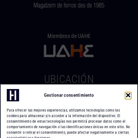
Miembros de UAHE
UBICACIÓN
Gestionar consentimiento
Hierros Iserte
Can Tapiola, 2 – Nave 10
Para ofrecer las mejores experiencias, utilizamos tecnologías como las
Po. Ind. Can Tapiola
cookies para almacenar y/o acceder a la información del dispositivo. El
08110 Montcada i Reixac
consentimiento de estas tecnologías nos permitirá procesar datos como el
comportamiento de navegación o las identificaciones únicas en este sitio. No
Barcelona
consentir o retirar el consentimiento, puede afectar negativamente a ciertas