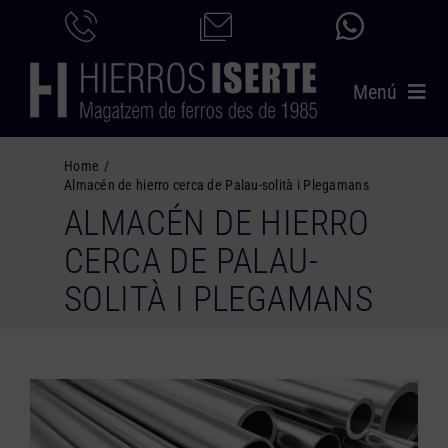
Saltar
al
contenido
Menú
INICIO
Home
Almacén de hierro cerca de Palau-solità i Plegamans
PRODUCTOS
ALMACÉN DE HIERRO
SERVICIOS
CERCA DE PALAU-
CATÁLOGO
SOLITÀ I PLEGAMANS
NOSOTROS
CONTACTO