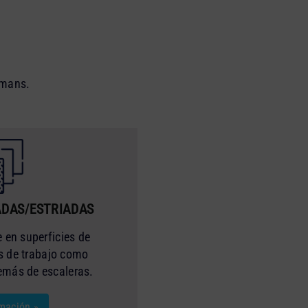
amans.
DAS/ESTRIADAS
 en superficies de
as de trabajo como
más de escaleras.
mación »