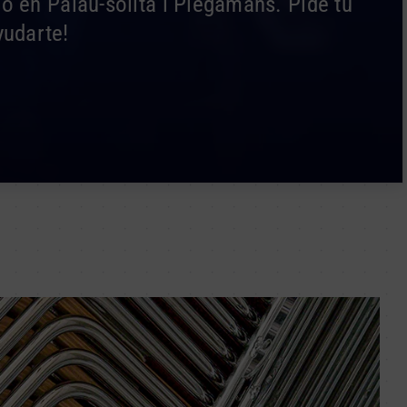
o en Palau-solità i Plegamans. Pide tu
yudarte!