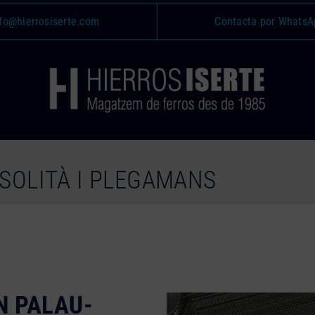
fo@hierrosiserte.com
Contacta por WhatsA
SOLITÀ I PLEGAMANS
N PALAU-