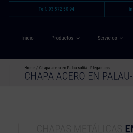
Saltar
Telf. 93 572 50 94
in
al
contenido
Inicio
Productos
Servicios
Home
Chapa acero en Palau-solità i Plegamans
CHAPA ACERO EN PALAU-
CHAPAS METÁLICAS
E