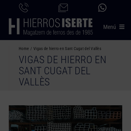
Saltar
al
contenido
Menú
INICIO
Home
Vigas de hierro en Sant Cugat del Vallès
VIGAS DE HIERRO EN
PRODUCTOS
SANT CUGAT DEL
SERVICIOS
VALLÈS
CATÁLOGO
NOSOTROS
CONTACTO