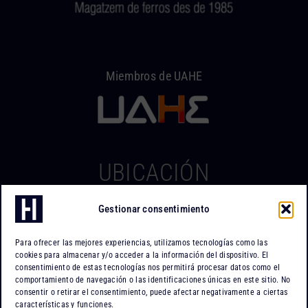
Miembros de UAHE
UBICACIÓN
Gestionar consentimiento
Hierros Iserte
Can Tapiola, 2 – Nave 10
Para ofrecer las mejores experiencias, utilizamos tecnologías como las
Po. Ind. Can Tapiola
cookies para almacenar y/o acceder a la información del dispositivo. El
08110 Montcada i Reixac
consentimiento de estas tecnologías nos permitirá procesar datos como el
comportamiento de navegación o las identificaciones únicas en este sitio. No
Barcelona
consentir o retirar el consentimiento, puede afectar negativamente a ciertas
características y funciones.