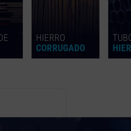
DE
HIERRO
TUB
CORRUGADO
HIE