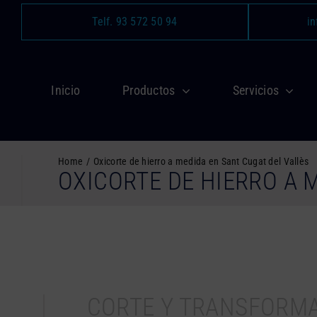
Saltar
Telf. 93 572 50 94
in
al
contenido
Inicio
Productos
Servicios
Home
Oxicorte de hierro a medida en Sant Cugat del Vallès
OXICORTE DE HIERRO A 
CORTE Y TRANSFORM