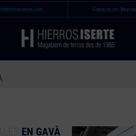
fo@hierrosiserte.com
Contacta por WhatsA
À
ALES
EN GAVÀ