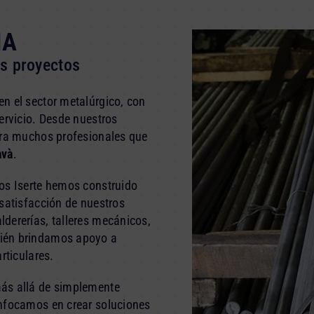
IA
us proyectos
n el sector metalúrgico, con
ervicio. Desde nuestros
ara muchos profesionales que
avà
.
os Iserte hemos construido
 satisfacción de nuestros
dererías, talleres mecánicos,
bién brindamos apoyo a
rticulares.
más allá de simplemente
enfocamos en crear soluciones