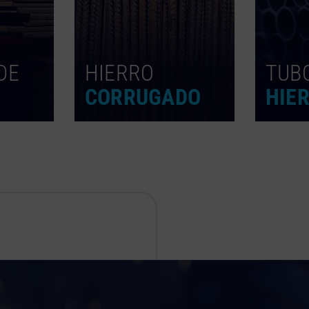
DE
HIERRO
TUB
CORRUGADO
HIE