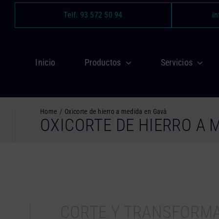
Saltar
Telf. 93 572 50 94
in
al
contenido
Inicio
Productos
Servicios
Home
Oxicorte de hierro a medida en Gavà
OXICORTE DE HIERRO A 
CORTE Y TRANSFORM