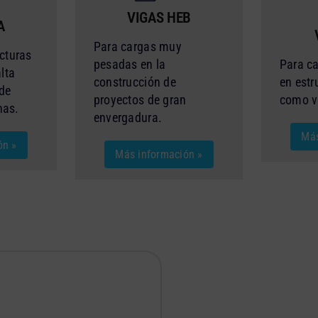
VIGAS HEB
A
Para cargas muy
ucturas
pesadas en la
Para c
lta
construcción de
en estr
 de
proyectos de gran
como v
nas.
envergadura.
Más
ón »
Más información »