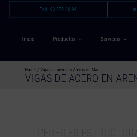
Saltar
Telf. 93 572 50 94
in
al
contenido
Inicio
Productos
Servicios
Home
Vigas de acero en Arenys de Mar
VIGAS DE ACERO EN ARE
PERFILES ESTRUCTUR