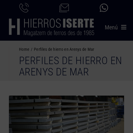
Saltar
al
contenido
Menú
INICIO
Home
Perfiles de hierro en Arenys de Mar
PERFILES DE HIERRO EN
PRODUCTOS
ARENYS DE MAR
SERVICIOS
CATÁLOGO
NOSOTROS
CONTACTO