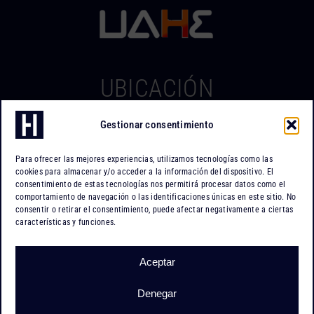
UBICACIÓN
Gestionar consentimiento
Hierros Iserte
Can Tapiola, 2 – Nave 10
Para ofrecer las mejores experiencias, utilizamos tecnologías como las
Po. Ind. Can Tapiola
cookies para almacenar y/o acceder a la información del dispositivo. El
08110 Montcada i Reixac
consentimiento de estas tecnologías nos permitirá procesar datos como el
comportamiento de navegación o las identificaciones únicas en este sitio. No
Barcelona
consentir o retirar el consentimiento, puede afectar negativamente a ciertas
características y funciones.
Cómo llegar
Aceptar
Denegar
Hierros Iserte |
Almacenistas de hierro
|
Aviso legal
|
Política de