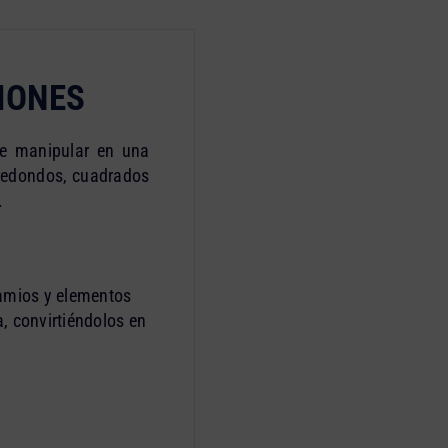
IONES
 de manipular en una
 redondos, cuadrados
.
damios y elementos
, convirtiéndolos en