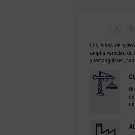
UN P
Los tubos de acero 
amplia variedad de 
y rectangulares, ca
C
Ut
de
un
A