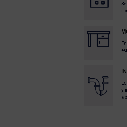
Se
co
M
En
es
I
Lo
y 
a 