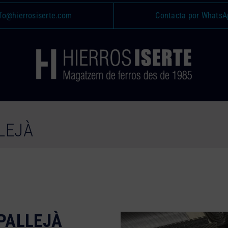
fo@hierrosiserte.com
Contacta por WhatsA
LEJÀ
PALLEJÀ