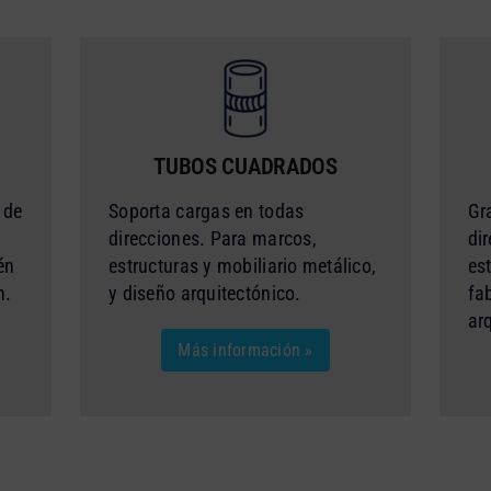
TUBOS CUADRADOS
 de
Soporta cargas en todas
Gr
direcciones. Para marcos,
dir
én
estructuras y mobiliario metálico,
es
n.
y diseño arquitectónico.
fa
ar
Más información »