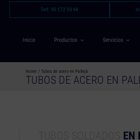
Saltar
Telf. 93 572 50 94
in
al
contenido
Inicio
Productos
Servicios
Home
Tubos de acero en Pallejà
TUBOS DE ACERO EN PAL
TUBOS SOLDADOS
EN 