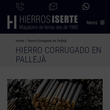
Saltar
al
contenido
Menú
INICIO
Home
hierro Corrugado en Pallejà
HIERRO CORRUGADO EN
PRODUCTOS
PALLEJÀ
SERVICIOS
CATÁLOGO
NOSOTROS
CONTACTO