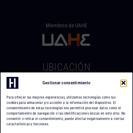
Miembros de UAHE
UBICACIÓN
Gestionar consentimiento
Hierros Iserte
Can Tapiola, 2 – Nave 10
Para ofrecer las mejores experiencias, utilizamos tecnologías como las
Po. Ind. Can Tapiola
cookies para almacenar y/o acceder a la información del dispositivo. El
08110 Montcada i Reixac
consentimiento de estas tecnologías nos permitirá procesar datos como el
comportamiento de navegación o las identificaciones únicas en este sitio. No
Barcelona
consentir o retirar el consentimiento, puede afectar negativamente a ciertas
características y funciones.
Cómo llegar