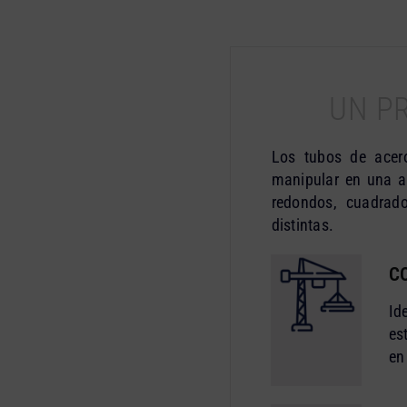
UN P
Los tubos de acero
manipular en una a
redondos, cuadrad
distintas.
C
Id
es
en