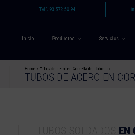
Saltar
Telf. 93 572 50 94
in
al
contenido
Inicio
Productos
Servicios
Home
Tubos de acero en Cornellà de Llobregat
TUBOS DE ACERO EN CO
TUBOS SOLDADOS
EN 