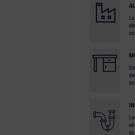
A
La
id
au
M
Es
de
int
I
Lo
ai
su