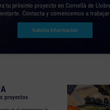
ra tu próximo proyecto en Cornellà de Llobr
ientarte. Contacta y comencemos a trabajar
Solicita información
IA
us proyectos
amenta en el compromiso, la