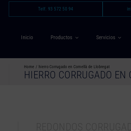
Saltar
Telf. 93 572 50 94
in
al
contenido
Inicio
Productos
Servicios
Home
hierro Corrugado en Cornellà de Llobregat
HIERRO CORRUGADO EN 
REDONDOS CORRUGA