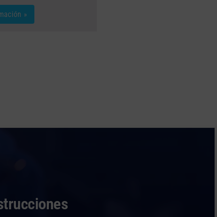
mación »
strucciones