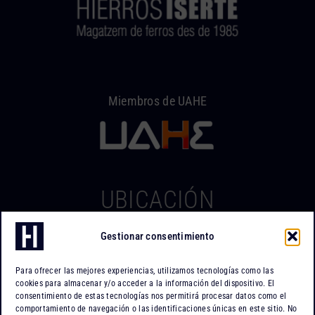
Miembros de UAHE
UBICACIÓN
Gestionar consentimiento
Hierros Iserte
Can Tapiola, 2 – Nave 10
Para ofrecer las mejores experiencias, utilizamos tecnologías como las
Po. Ind. Can Tapiola
cookies para almacenar y/o acceder a la información del dispositivo. El
08110 Montcada i Reixac
consentimiento de estas tecnologías nos permitirá procesar datos como el
comportamiento de navegación o las identificaciones únicas en este sitio. No
Barcelona