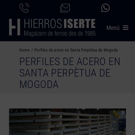
Saltar
al
contenido
Menú
INICIO
Home
Perfiles de acero en Santa Perpètua de Mogoda
PERFILES DE ACERO EN
PRODUCTOS
SANTA PERPÈTUA DE
SERVICIOS
MOGODA
CATÁLOGO
NOSOTROS
CONTACTO