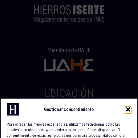
Miembros de UAHE
UBICACIÓN
Gestionar consentimiento
Hierros Iserte
Can Tapiola, 2 – Nave 10
Para ofrecer las mejores experiencias, utilizamos tecnologías como las
Po. Ind. Can Tapiola
cookies para almacenar y/o acceder a la información del dispositivo. El
08110 Montcada i Reixac
consentimiento de estas tecnologías nos permitirá procesar datos como el