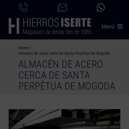
Saltar
al
contenido
Menú
INICIO
Home
Almacén de acero cerca de Santa Perpètua de Mogoda
PRODUCTOS
ALMACÉN DE ACERO
SERVICIOS
CERCA DE SANTA
CATÁLOGO
PERPÈTUA DE MOGODA
NOSOTROS
CONTACTO