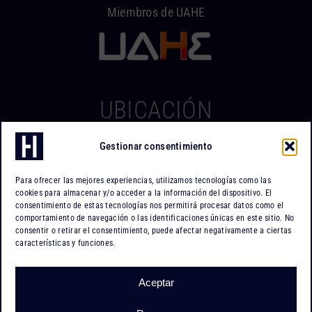
Miembros de UAHE
UBICACIÓN
Gestionar consentimiento
Hierros Iserte
Can Tapiola, 2 – Nave 10
Para ofrecer las mejores experiencias, utilizamos tecnologías como las
Po. Ind. Can Tapiola
cookies para almacenar y/o acceder a la información del dispositivo. El
08110 Montcada i Reixac
consentimiento de estas tecnologías nos permitirá procesar datos como el
comportamiento de navegación o las identificaciones únicas en este sitio. No
Barcelona
consentir o retirar el consentimiento, puede afectar negativamente a ciertas
características y funciones.
Cómo llegar
Aceptar