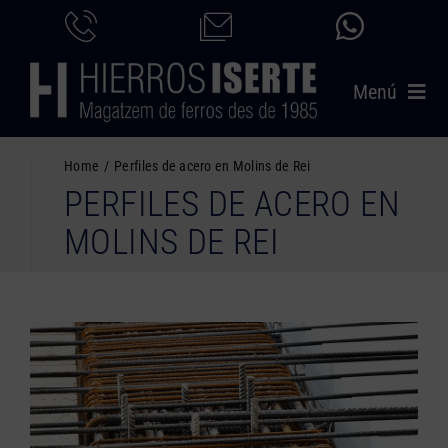
Saltar
al
contenido
Menú
INICIO
Home
Perfiles de acero en Molins de Rei
PERFILES DE ACERO EN
PRODUCTOS
MOLINS DE REI
SERVICIOS
CATÁLOGO
NOSOTROS
CONTACTO