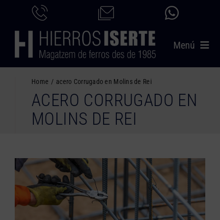
Saltar
al
contenido
Menú
INICIO
Home
acero Corrugado en Molins de Rei
ACERO CORRUGADO EN
PRODUCTOS
MOLINS DE REI
SERVICIOS
CATÁLOGO
NOSOTROS
CONTACTO