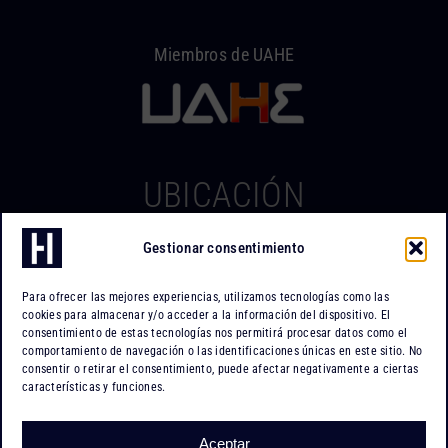
Miembros de UAHE
UBICACIÓN
Gestionar consentimiento
Hierros Iserte
Can Tapiola, 2 – Nave 10
Para ofrecer las mejores experiencias, utilizamos tecnologías como las
Po. Ind. Can Tapiola
cookies para almacenar y/o acceder a la información del dispositivo. El
08110 Montcada i Reixac
consentimiento de estas tecnologías nos permitirá procesar datos como el
comportamiento de navegación o las identificaciones únicas en este sitio. No
Barcelona
consentir o retirar el consentimiento, puede afectar negativamente a ciertas
características y funciones.
Cómo llegar
Aceptar