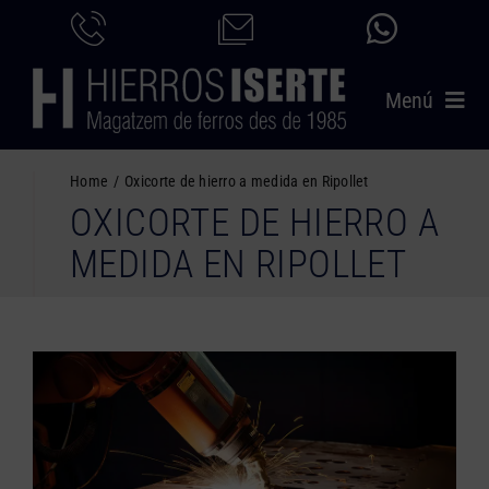
Saltar
al
contenido
Menú
INICIO
Home
Oxicorte de hierro a medida en Ripollet
OXICORTE DE HIERRO A
PRODUCTOS
MEDIDA EN RIPOLLET
SERVICIOS
CATÁLOGO
NOSOTROS
CONTACTO