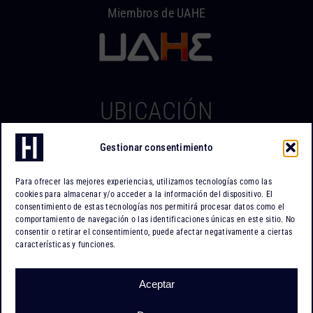
Miembros de UAHE
UBICACIÓN
Gestionar consentimiento
Hierros Iserte
Can Tapiola, 2 – Nave 10
Para ofrecer las mejores experiencias, utilizamos tecnologías como las
Po. Ind. Can Tapiola
cookies para almacenar y/o acceder a la información del dispositivo. El
08110 Montcada i Reixac
consentimiento de estas tecnologías nos permitirá procesar datos como el
comportamiento de navegación o las identificaciones únicas en este sitio. No
Barcelona
consentir o retirar el consentimiento, puede afectar negativamente a ciertas
características y funciones.
Cómo llegar
Aceptar