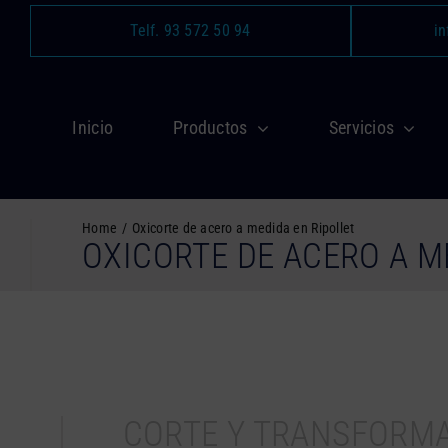
Saltar
Telf. 93 572 50 94
in
al
contenido
Inicio
Productos
Servicios
Home
Oxicorte de acero a medida en Ripollet
OXICORTE DE ACERO A M
CORTE Y TRANSFORM