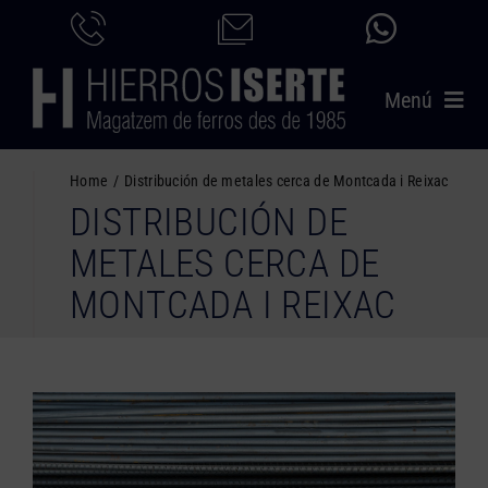
Saltar
al
contenido
Menú
INICIO
Home
Distribución de metales cerca de Montcada i Reixac
DISTRIBUCIÓN DE
PRODUCTOS
METALES CERCA DE
SERVICIOS
MONTCADA I REIXAC
CATÁLOGO
NOSOTROS
CONTACTO