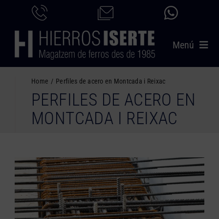
Saltar
al
contenido
Menú
INICIO
Home
Perfiles de acero en Montcada i Reixac
PERFILES DE ACERO EN
PRODUCTOS
MONTCADA I REIXAC
SERVICIOS
CATÁLOGO
NOSOTROS
CONTACTO