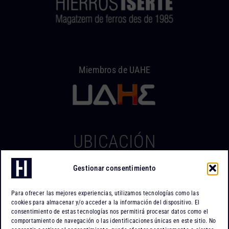
Miembros de UAHE
UBICACIÓN
Gestionar consentimiento
Hierros Iserte
Can Tapiola, 2 – Nave 10
Para ofrecer las mejores experiencias, utilizamos tecnologías como las
Po. Ind. Can Tapiola
cookies para almacenar y/o acceder a la información del dispositivo. El
08110 Montcada i Reixac
consentimiento de estas tecnologías nos permitirá procesar datos como el
comportamiento de navegación o las identificaciones únicas en este sitio. No
Barcelona