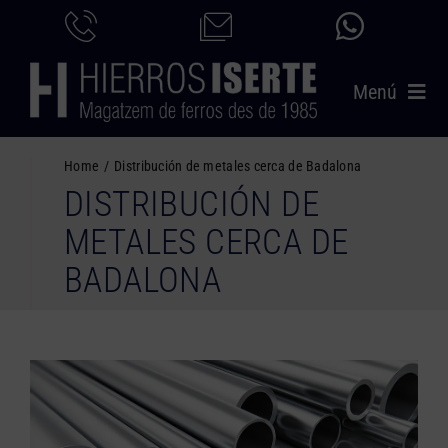
Saltar
al
contenido
Menú
INICIO
Home
Distribución de metales cerca de Badalona
DISTRIBUCIÓN DE
PRODUCTOS
METALES CERCA DE
SERVICIOS
BADALONA
CATÁLOGO
NOSOTROS
CONTACTO