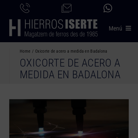
Saltar
al
contenido
Menú
INICIO
Home
Oxicorte de acero a medida en Badalona
OXICORTE DE ACERO A
PRODUCTOS
MEDIDA EN BADALONA
SERVICIOS
CATÁLOGO
NOSOTROS
CONTACTO