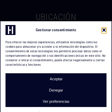
UBICACIÓN
Gestionar consentimiento
Hierros Iserte
Can Tapiola, 2 – Nave 10
Para ofrecer las mejores experiencias, utilizamos tecnologías como las
Po. Ind. Can Tapiola
cookies para almacenar y/o acceder a la información del dispositivo. El
08110 Montcada i Reixac
consentimiento de estas tecnologías nos permitirá procesar datos como el
comportamiento de navegación o las identificaciones únicas en este sitio. No
Barcelona
consentir o retirar el consentimiento, puede afectar negativamente a ciertas
características y funciones.
Cómo llegar
Aceptar
Denegar
Hierros Iserte |
Almacenistas de hierro
|
Aviso legal
|
Política de
privacidad
|
Cookies
|
Condiciones generales de contratación
|
Ver preferencias
Diseño web: qualitystudio