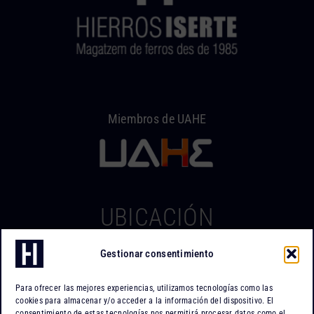
Miembros de UAHE
UBICACIÓN
Gestionar consentimiento
Hierros Iserte
Can Tapiola, 2 – Nave 10
Para ofrecer las mejores experiencias, utilizamos tecnologías como las
Po. Ind. Can Tapiola
cookies para almacenar y/o acceder a la información del dispositivo. El
08110 Montcada i Reixac
consentimiento de estas tecnologías nos permitirá procesar datos como el