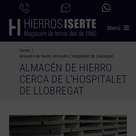
Saltar
al
contenido
Menú
INICIO
Home
Almacén de hierro cerca de L’Hospitalet de Llobregat
PRODUCTOS
ALMACÉN DE HIERRO
SERVICIOS
CERCA DE L’HOSPITALET
CATÁLOGO
DE LLOBREGAT
NOSOTROS
CONTACTO