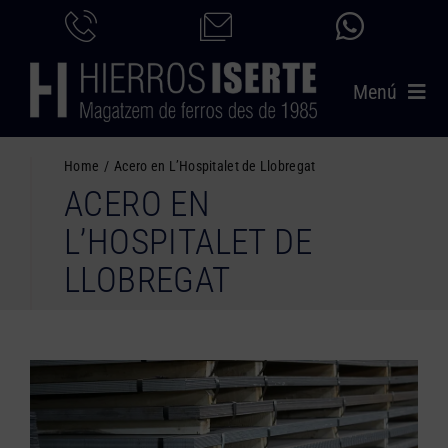
Saltar
al
contenido
Menú
INICIO
Home
Acero en L’Hospitalet de Llobregat
ACERO EN
PRODUCTOS
L’HOSPITALET DE
SERVICIOS
LLOBREGAT
CATÁLOGO
NOSOTROS
CONTACTO