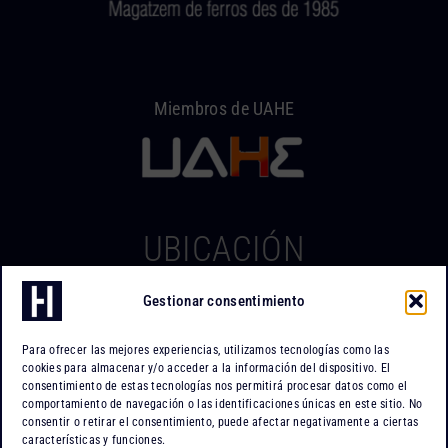
Miembros de UAHE
UBICACIÓN
Gestionar consentimiento
Hierros Iserte
Can Tapiola, 2 – Nave 10
Para ofrecer las mejores experiencias, utilizamos tecnologías como las
Po. Ind. Can Tapiola
cookies para almacenar y/o acceder a la información del dispositivo. El
08110 Montcada i Reixac
consentimiento de estas tecnologías nos permitirá procesar datos como el
comportamiento de navegación o las identificaciones únicas en este sitio. No
Barcelona
consentir o retirar el consentimiento, puede afectar negativamente a ciertas
características y funciones.