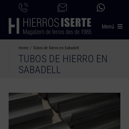
Saltar
al
contenido
Menú
INICIO
Home
Tubos de hierro en Sabadell
TUBOS DE HIERRO EN
PRODUCTOS
SABADELL
SERVICIOS
CATÁLOGO
NOSOTROS
CONTACTO