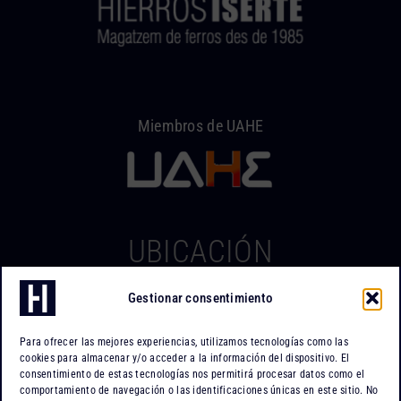
Miembros de UAHE
UBICACIÓN
Gestionar consentimiento
Hierros Iserte
Can Tapiola, 2 – Nave 10
Para ofrecer las mejores experiencias, utilizamos tecnologías como las
Po. Ind. Can Tapiola
cookies para almacenar y/o acceder a la información del dispositivo. El
08110 Montcada i Reixac
consentimiento de estas tecnologías nos permitirá procesar datos como el
comportamiento de navegación o las identificaciones únicas en este sitio. No
Barcelona