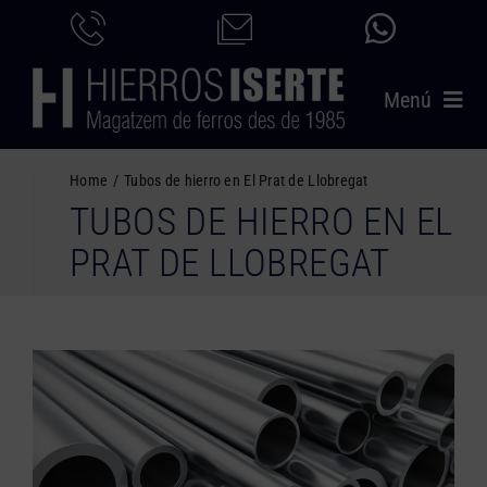
Saltar
al
contenido
Menú
INICIO
Home
Tubos de hierro en El Prat de Llobregat
TUBOS DE HIERRO EN EL
PRODUCTOS
PRAT DE LLOBREGAT
SERVICIOS
CATÁLOGO
NOSOTROS
CONTACTO