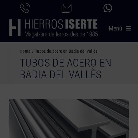
Saltar
al
contenido
Menú
INICIO
Home
Tubos de acero en Badia del Vallès
TUBOS DE ACERO EN
PRODUCTOS
BADIA DEL VALLÈS
SERVICIOS
CATÁLOGO
NOSOTROS
CONTACTO