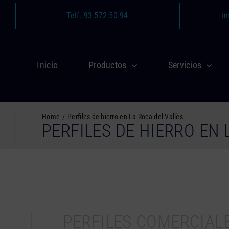
Saltar
Telf. 93 572 50 94
in
al
contenido
Inicio
Productos
Servicios
Home
Perfiles de hierro en La Roca del Vallès
PERFILES DE HIERRO EN 
PERFILES COMERCIAL