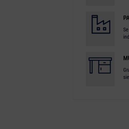
PA
Se
in
M
Gr
si