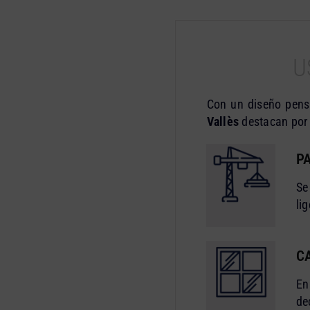
U
Con un diseño pensa
Vallès
destacan por 
P
Se
li
C
En
de