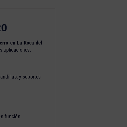
RO
ierro en La Roca del
s aplicaciones.
andillas, y soportes
on función