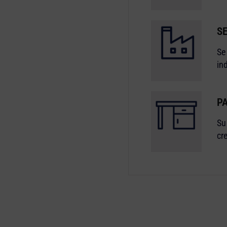
S
Se
in
P
Su
cr