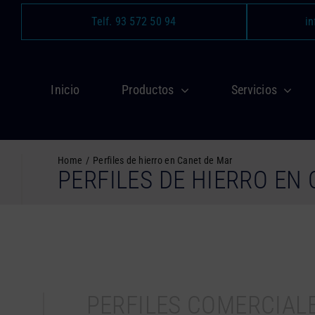
Saltar
Telf. 93 572 50 94
in
al
contenido
Inicio
Productos
Servicios
Home
Perfiles de hierro en Canet de Mar
PERFILES DE HIERRO EN
PERFILES COMERCIAL