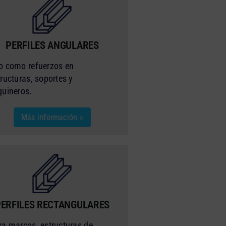
PERFILES ANGULARES
o como refuerzos en
tructuras, soportes y
quineros.
Más información »
PERFILES RECTANGULARES
ra marcos, estructuras de