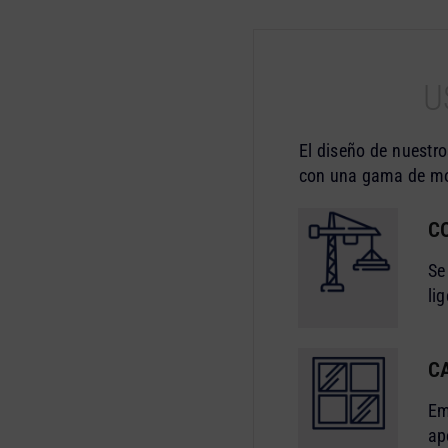
U
El diseño de nuestr
con una gama de mod
C
Se
li
C
Em
ap