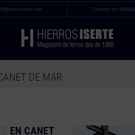
fo@hierrosiserte.com
Contacta por WhatsA
 CANET DE MAR
ES
EN CANET