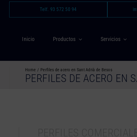
Saltar
Telf. 93 572 50 94
in
al
contenido
Inicio
Productos
Servicios
Home
Perfiles de acero en Sant Adrià de Besos
PERFILES DE ACERO EN 
PERFILES COMERCIAL