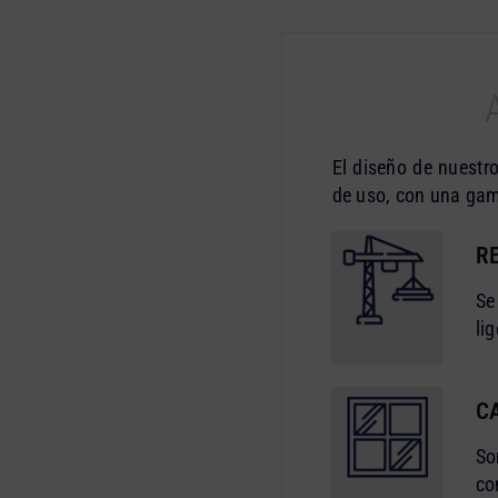
El diseño de nuestr
de uso, con una gam
R
Se
li
C
So
co