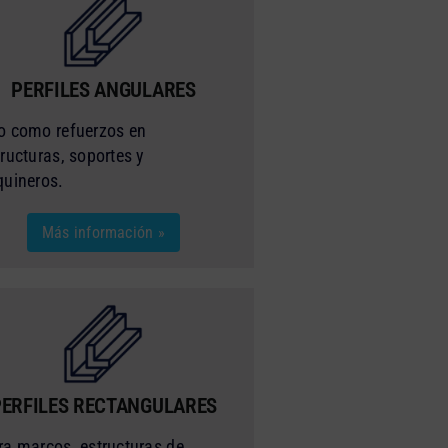
PERFILES ANGULARES
o como refuerzos en
tructuras, soportes y
quineros.
Más información »
PERFILES RECTANGULARES
ra marcos, estructuras de