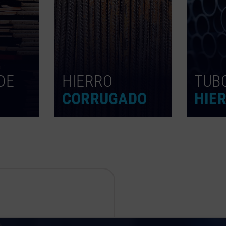
DE
HIERRO
TUB
CORRUGADO
HIE