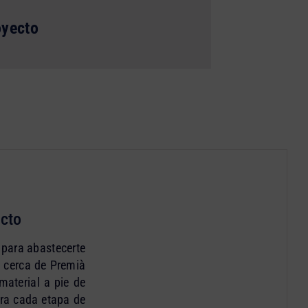
oyecto
cto
o para abastecerte
o cerca de Premià
material a pie de
ara cada etapa de