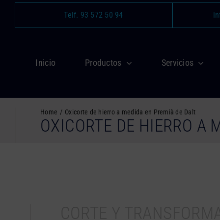
Saltar
Telf. 93 572 50 94
in
al
contenido
Inicio
Productos
Servicios
Home
Oxicorte de hierro a medida en Premià de Dalt
OXICORTE DE HIERRO A 
CORTE Y TRANSFORM