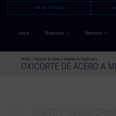
Saltar
Telf. 93 572 50 94
in
al
contenido
Inicio
Productos
Servicios
Home
Oxicorte de acero a medida en Viladecans
OXICORTE DE ACERO A M
CORTE Y TRANSFORM