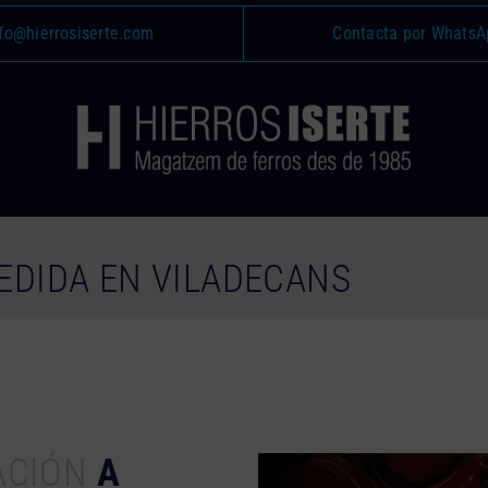
fo@hierrosiserte.com
Contacta por WhatsA
EDIDA EN VILADECANS
ACIÓN
A