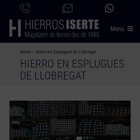
Saltar
al
contenido
Menú
INICIO
Home
Hierro en Esplugues de Llobregat
HIERRO EN ESPLUGUES
PRODUCTOS
DE LLOBREGAT
SERVICIOS
CATÁLOGO
NOSOTROS
CONTACTO