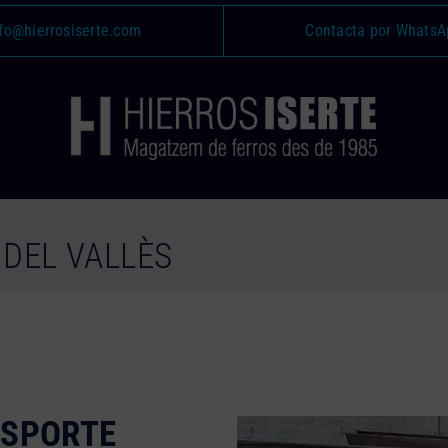
fo@hierrosiserte.com
Contacta por WhatsA
DEL VALLÈS
NSPORTE