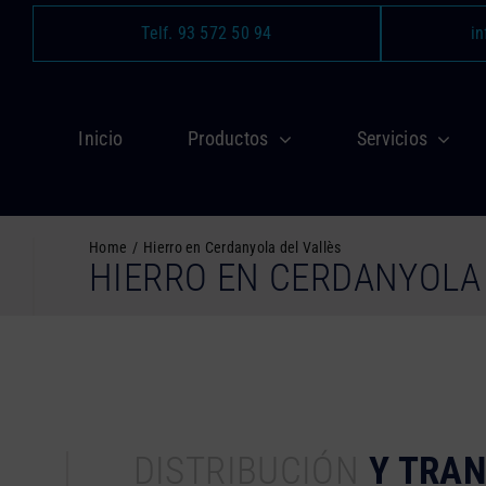
Saltar
Telf. 93 572 50 94
in
al
contenido
Inicio
Productos
Servicios
Home
Hierro en Cerdanyola del Vallès
HIERRO EN CERDANYOLA 
DISTRIBUCIÓN
Y TRA