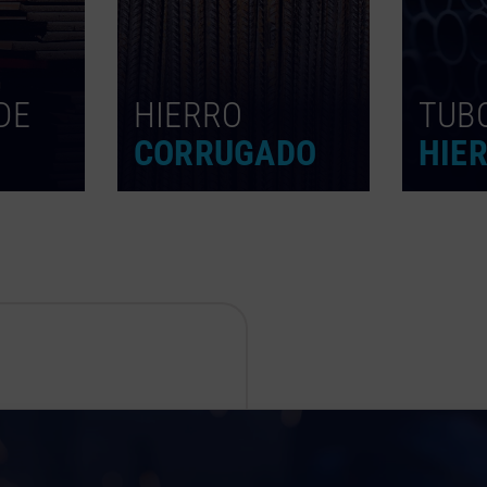
DE
HIERRO
TUB
CORRUGADO
HIE