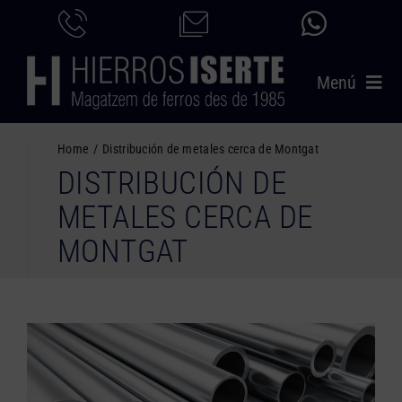
Saltar
al
contenido
Menú
INICIO
Home
Distribución de metales cerca de Montgat
DISTRIBUCIÓN DE
PRODUCTOS
METALES CERCA DE
SERVICIOS
MONTGAT
CATÁLOGO
NOSOTROS
CONTACTO