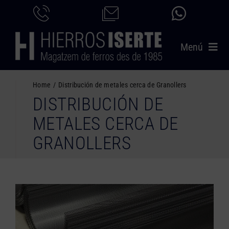
Saltar
al
contenido
Menú
INICIO
Home
Distribución de metales cerca de Granollers
DISTRIBUCIÓN DE
PRODUCTOS
METALES CERCA DE
SERVICIOS
GRANOLLERS
CATÁLOGO
NOSOTROS
CONTACTO