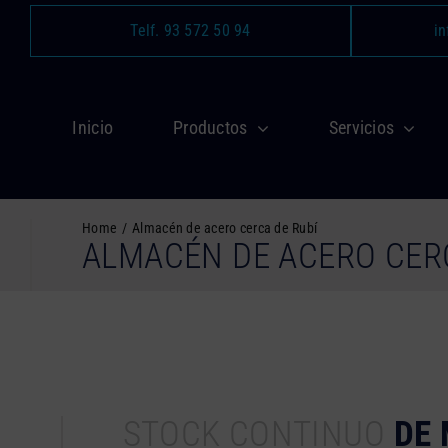
Saltar
Telf. 93 572 50 94
in
al
contenido
Inicio
Productos
Servicios
Home
Almacén de acero cerca de Rubí
ALMACÉN DE ACERO CER
STOCK CONTINUO
DE 