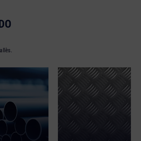
ADO
s
allès.