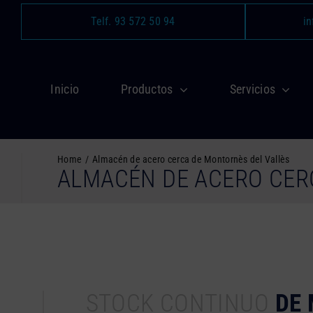
Saltar
Telf. 93 572 50 94
in
al
contenido
Inicio
Productos
Servicios
Home
Almacén de acero cerca de Montornès del Vallès
ALMACÉN DE ACERO CER
STOCK CONTINUO
DE 