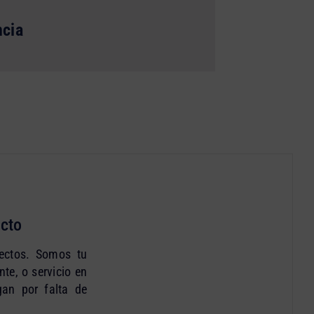
ncia
cto
yectos. Somos tu
te, o servicio en
an por falta de