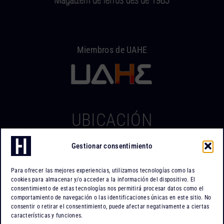
Miembros de UAHE
UBICACIÓN
Gestionar consentimiento
Hierros Iserte
Can Tapiola, 2 – Nave 10
Para ofrecer las mejores experiencias, utilizamos tecnologías como las
Po. Ind. Can Tapiola
cookies para almacenar y/o acceder a la información del dispositivo. El
08110 Montcada i Reixac
consentimiento de estas tecnologías nos permitirá procesar datos como el
comportamiento de navegación o las identificaciones únicas en este sitio. No
Barcelona
consentir o retirar el consentimiento, puede afectar negativamente a ciertas
características y funciones.