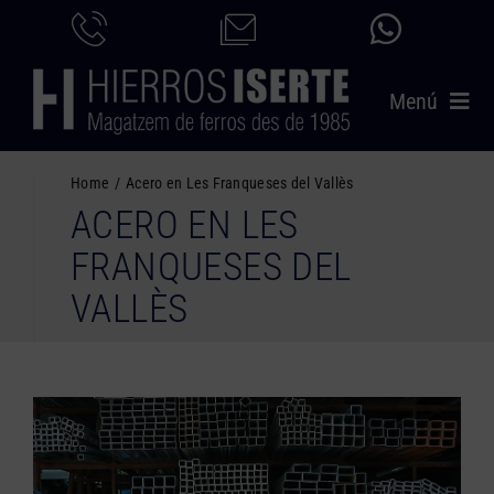
Saltar
al
contenido
Menú
INICIO
Home
Acero en Les Franqueses del Vallès
ACERO EN LES
PRODUCTOS
FRANQUESES DEL
SERVICIOS
VALLÈS
CATÁLOGO
NOSOTROS
CONTACTO