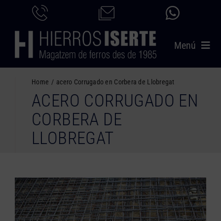
Saltar
al
contenido
Menú
INICIO
Home
acero Corrugado en Corbera de Llobregat
ACERO CORRUGADO EN
PRODUCTOS
CORBERA DE
SERVICIOS
LLOBREGAT
CATÁLOGO
NOSOTROS
CONTACTO