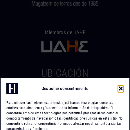
Miembros de UAHE
UBICACIÓN
Gestionar consentimiento
Hierros Iserte
Can Tapiola, 2 – Nave 10
Para ofrecer las mejores experiencias, utilizamos tecnologías como las
Po. Ind. Can Tapiola
cookies para almacenar y/o acceder a la información del dispositivo. El
08110 Montcada i Reixac
consentimiento de estas tecnologías nos permitirá procesar datos como el
comportamiento de navegación o las identificaciones únicas en este sitio. No
Barcelona
consentir o retirar el consentimiento, puede afectar negativamente a ciertas
características y funciones.