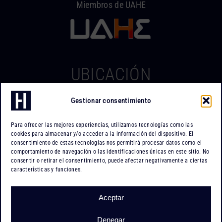
Miembros de UAHE
UBICACIÓN
Gestionar consentimiento
Hierros Iserte
Can Tapiola, 2 – Nave 10
Para ofrecer las mejores experiencias, utilizamos tecnologías como las
Po. Ind. Can Tapiola
cookies para almacenar y/o acceder a la información del dispositivo. El
08110 Montcada i Reixac
consentimiento de estas tecnologías nos permitirá procesar datos como el
comportamiento de navegación o las identificaciones únicas en este sitio. No
Barcelona
consentir o retirar el consentimiento, puede afectar negativamente a ciertas
características y funciones.
Cómo llegar
Aceptar
Denegar