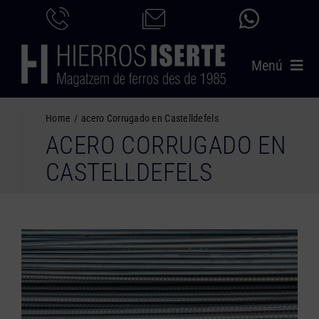
Saltar
al
contenido
Menú
INICIO
Home
acero Corrugado en Castelldefels
ACERO CORRUGADO EN
PRODUCTOS
CASTELLDEFELS
SERVICIOS
CATÁLOGO
NOSOTROS
CONTACTO